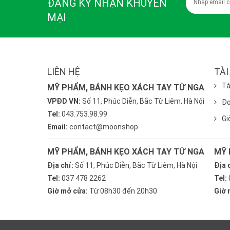
ĐĂNG KÝ NHẬN KHUYẾN
MẠI
LIÊN HỆ
TÀI
Tà
MỸ PHẨM, BÁNH KẸO XÁCH TAY TỪ NGA
VPĐD VN:
Số 11, Phúc Diễn, Bắc Từ Liêm, Hà Nội
Đơ
Tel:
043.753.98.99
Gi
Email:
contact@moonshop
MỸ PHẨM, BÁNH KẸO XÁCH TAY TỪ NGA
MỸ 
Địa chỉ:
Số 11, Phúc Diễn, Bắc Từ Liêm, Hà Nội
Địa 
Tel:
037 478 2262
Tel:
Giờ mở cửa:
Từ 08h30 đến 20h30
Giờ 