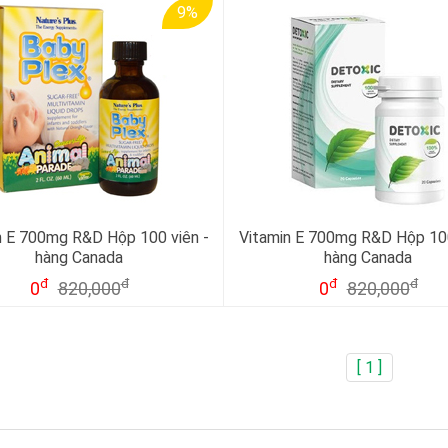
9%
n E 700mg R&D Hộp 100 viên -
Vitamin E 700mg R&D Hộp 100
hàng Canada
hàng Canada
đ
đ
đ
đ
0
820,000
0
820,000
[ 1 ]