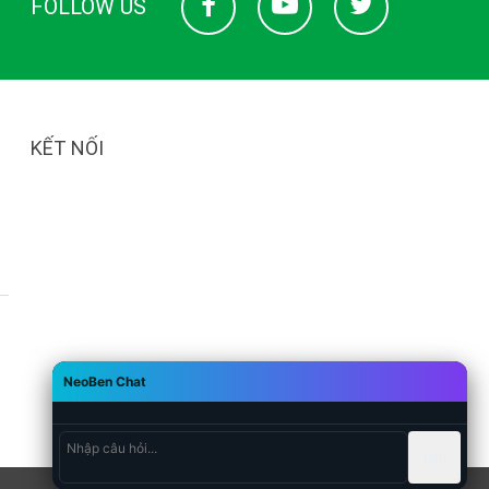
FOLLOW US
KẾT NỐI
NeoBen Chat
Gửi