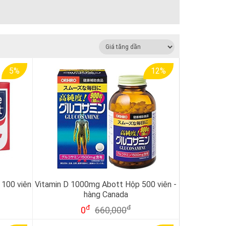
5%
12%
100 viên
Vitamin D 1000mg Abott Hộp 500 viên -
a
hàng Canada
đ
đ
0
660,000