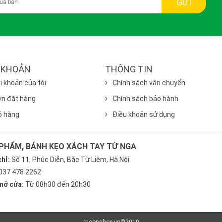
GỬI
 KHOẢN
THÔNG TIN
i khoản của tôi
Chính sách vận chuyển
n đặt hàng
Chính sách bảo hành
ỏ hàng
Điều khoản sử dụng
PHẨM, BÁNH KẸO XÁCH TAY TỪ NGA
chỉ:
Số 11, Phúc Diễn, Bắc Từ Liêm, Hà Nội
037 478 2262
mở cửa:
Từ 08h30 đến 20h30
moonshop.vn©2019