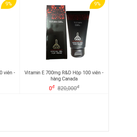
9%
9%
 viên -
Vitamin E 700mg R&D Hộp 100 viên -
hàng Canada
đ
đ
0
820,000