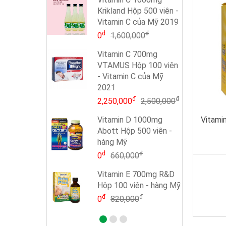
Krikland Hộp 500 viên -
Vitamin C của Mỹ 2019
đ
đ
0
1,600,000
Vitamin C 700mg
VTAMUS Hộp 100 viên
- Vitamin C của Mỹ
2021
đ
đ
2,250,000
2,500,000
Vitami
Vitamin D 1000mg
Abott Hộp 500 viên -
hàng Mỹ
đ
đ
0
660,000
Vitamin E 700mg R&D
Hộp 100 viên - hàng Mỹ
đ
đ
0
820,000