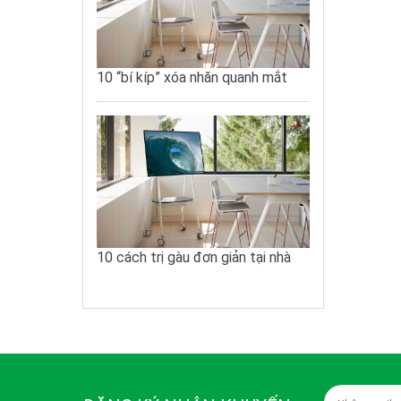
10 “bí kíp” xóa nhăn quanh mắt
10 cách trị gàu đơn giản tại nhà