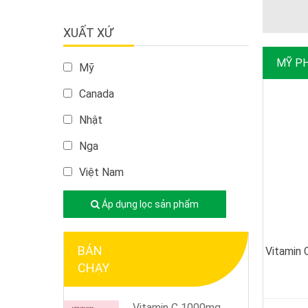
XUẤT XỨ
MỸ P
Mỹ
Canada
Nhật
Nga
Việt Nam
Áp dụng lọc sản phẩm
BÁN
Vitamin 
CHẠY
Vitamin C 1000mg