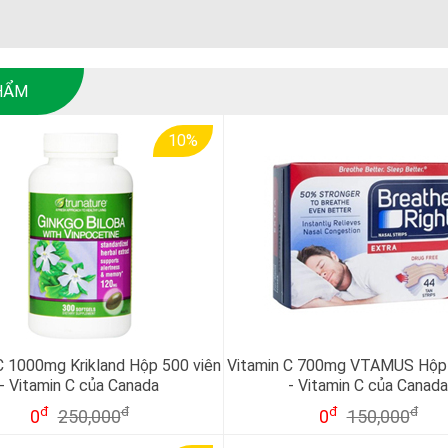
HẨM
10%
C 1000mg Krikland Hộp 500 viên
Vitamin C 700mg VTAMUS Hộp 
- Vitamin C của Canada
- Vitamin C của Canad
đ
đ
đ
đ
0
250,000
0
150,000